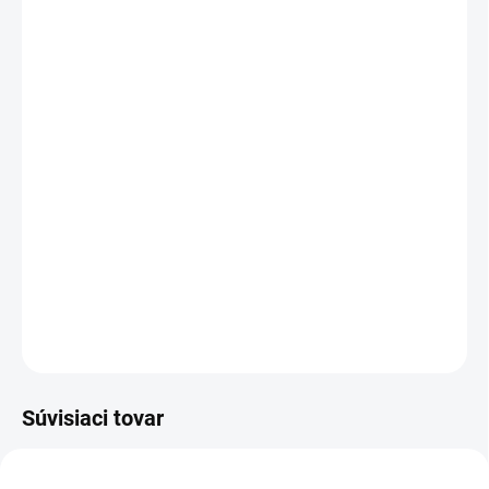
18 - 19 ks = zľava 9 %
€101,01
/ ks
20 a viac ks = zľava 10 %
€99,90
/ ks
Ušetríte
€0
−
+
Pridať do košíka
LED monitor, herný, 23,8", IPS, 1920×1080, 16:9, 165Hz, 1ms,
300cd/m2, 1000:1, 2× HDMI, DisplayPort, VESA
DETAILNÉ INFORMÁCIE
OPÝTAŤ SA
Súvisiaci tovar
NOVÝ TOVAR
NOVÝ TOVAR