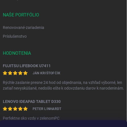
NAŠE PORTFÓLIO
Renovované-zariadenia
Príslušenstvo
HODNOTENIA
FUJITSU LIFEBOOK U7411
JÁN KRIŠTOFČÍK
Rýchle zaslanie presne 24 hod od objednania, na vzhľad výborné, len
zatiaľ nevyskúšané, nedošlo ešte k odovzdaniu darov k narodeninám.
LENOVO IDEAPAD TABLET D330
PETER LINHARDT
Perfektne sko vzdy v zelenomPC