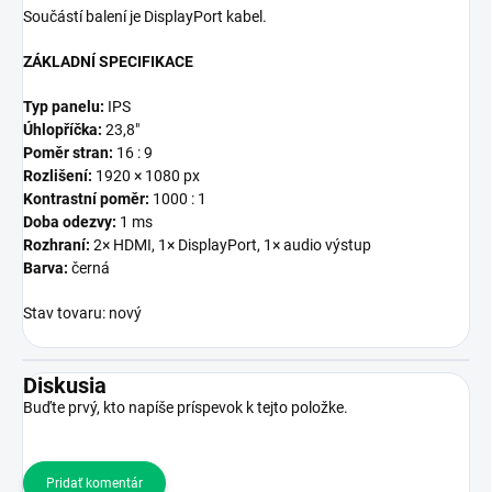
Součástí balení je DisplayPort kabel.
ZÁKLADNÍ SPECIFIKACE
Typ panelu:
IPS
Úhlopříčka:
23,8"
Poměr stran:
16 : 9
Rozlišení:
1920 × 1080 px
Kontrastní poměr:
1000 : 1
Doba odezvy:
1 ms
Rozhraní:
2× HDMI, 1× DisplayPort, 1× audio výstup
Barva:
černá
Stav tovaru: nový
Diskusia
Buďte prvý, kto napíše príspevok k tejto položke.
Pridať komentár