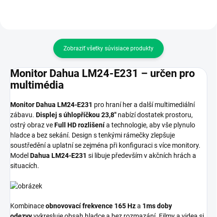
Zobraziť všetky súvisiace produkty
Monitor Dahua LM24-E231 – určen pro
multimédia
Monitor Dahua LM24-E231
pro hraní her a další multimediální
zábavu.
Displej s úhlopříčkou 23,8"
nabízí dostatek prostoru,
ostrý obraz ve
Full HD rozlišení
a technologie, aby vše plynulo
hladce a bez sekání. Design s tenkými rámečky zlepšuje
soustředění a uplatní se zejména při konfiguraci s více monitory.
Model
Dahua LM24-E231
si libuje především v akčních hrách a
situacích.
Kombinace
obnovovací frekvence 165 Hz
a
1ms doby
odezvy
vykresluje obsah hladce a bez rozmazání. Filmy a videa si