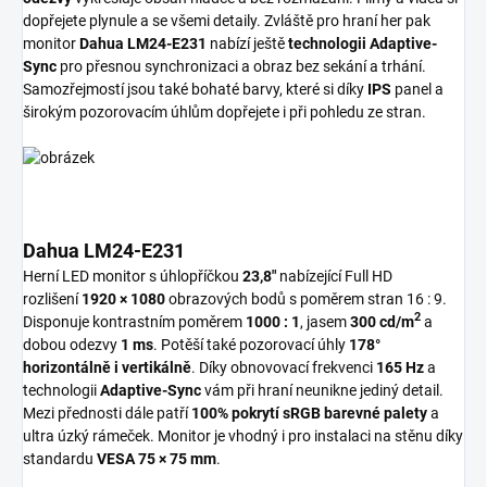
dopřejete plynule a se všemi detaily. Zvláště pro hraní her pak
monitor
Dahua LM24-E231
nabízí ještě
technologii Adaptive-
Sync
pro přesnou synchronizaci a obraz bez sekání a trhání.
Samozřejmostí jsou také bohaté barvy, které si díky
IPS
panel a
širokým pozorovacím úhlům dopřejete i při pohledu ze stran.
Dahua LM24-E231
Herní LED monitor s úhlopříčkou
23,8"
nabízející Full HD
rozlišení
1920 × 1080
obrazových bodů s poměrem stran 16 : 9.
2
Disponuje kontrastním poměrem
1000 : 1
, jasem
300 cd/m
a
dobou odezvy
1 ms
. Potěší také pozorovací úhly
178°
horizontálně i vertikálně
. Díky obnovovací frekvenci
165 Hz
a
technologii
Adaptive-Sync
vám při hraní neunikne jediný detail.
Mezi přednosti dále patří
100% pokrytí sRGB barevné palety
a
ultra úzký rámeček. Monitor je vhodný i pro instalaci na stěnu díky
standardu
VESA 75 × 75 mm
.