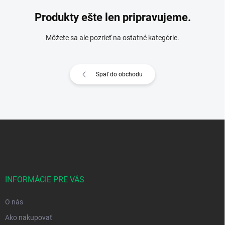
Produkty ešte len pripravujeme.
Môžete sa ale pozrieť na ostatné kategórie.
Späť do obchodu
Z
á
p
ä
t
i
INFORMÁCIE PRE VÁS
e
O nás
Ako nakupovať