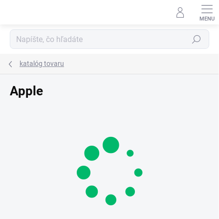
Prejsť
na
obsah
Hľadať
katalóg tovaru
Apple